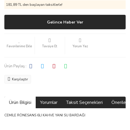
181,89 TL den başlayan taksitlerle!
Gelince Haber Ver
Tavsiye Et
Yorum Yaz
Ürün Paylaş :
Karşılaştır
Ürün Bilgisi
Yorumlar
Taksit Seçenekleri
Önerilerin
CEMİLE RÖNESANS 6LI KAHVE YANI SU BARDAĞI
Bu ürünün fiyat bilgisi, resim, ürün açıklamalarında ve diğer