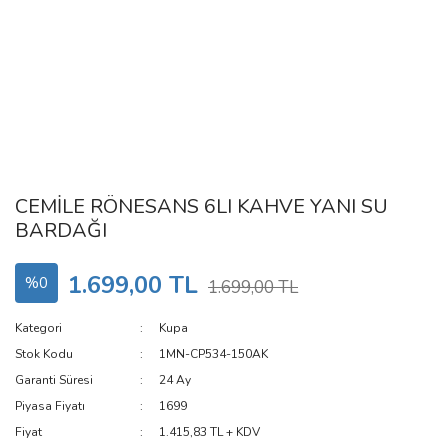
CEMİLE RÖNESANS 6LI KAHVE YANI SU
BARDAĞI
1.699,00 TL
%0
1.699,00 TL
Kategori
Kupa
Stok Kodu
1MN-CP534-150AK
Garanti Süresi
24 Ay
Piyasa Fiyatı
1699
Fiyat
1.415,83 TL + KDV