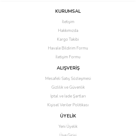
konularda yetersiz gördüğünüz noktaları öneri formunu kullanarak
Bu ürüne ilk yorumu siz yapın!
KURUMSAL
tarafımıza iletebilirsiniz.
Görüş ve önerileriniz için teşekkür ederiz.
İletişim
Yorum Yaz
Hakkımızda
Ürün resmi kalitesiz, bozuk veya görüntülenemiyor.
Kargo Takibi
Ürün açıklamasında eksik bilgiler bulunuyor.
Havale Bildirim Formu
Ürün bilgilerinde hatalar bulunuyor.
İletişim Formu
Ürün fiyatı diğer sitelerden daha pahalı.
Bu ürüne benzer farklı alternatifler olmalı.
ALIŞVERİŞ
Mesafeli Satış Sözleşmesi
Gizlilik ve Güvenlik
İptal ve İade Şartları
Kişisel Veriler Politikası
Gönder
ÜYELİK
Yeni Üyelik
Üye Girişi