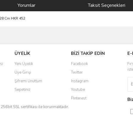
Yorumlar
Taksit Seçenekleri
5*28 Cm HKR 452
ve diğer konularda yetersiz gördüğünüz noktaları öneri formunu kullanarak taraf
Bu ürüne ilk yorumu siz yapın!
ÜYELİK
BİZİ TAKİP EDİN
E-
r.
Yorum Yaz
si
Yeni Üyelik
Facebook
Fır
ist
Üye Girişi
Twitter
Şifremi Unuttum
Instagram
Sepetiniz
Youtube
Pinterest
Bi
iz 256bit SSL sertifikası ile korunmaktadır.
Gönder