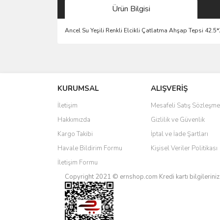
Ürün Bilgisi
Ancel Su Yeşili Renkli Elcikli Çatlatma Ahşap Tepsi 42.
Bu ürünün fiyat bilgisi, resim, ürün açıklamalarında 
Görüş ve önerileriniz için teşekkür ederiz.
KURUMSAL
ALIŞVERİŞ
Ürün resmi kalitesiz, bozuk veya görüntülenemiyo
Ürün açıklamasında eksik bilgiler bulunuyor.
İletişim
Mesafeli Satış Sözleşme
Ürün bilgilerinde hatalar bulunuyor.
Hakkımızda
Gizlilik ve Güvenlik
Ürün fiyatı diğer sitelerden daha pahalı.
Kargo Takibi
İptal ve İade Şartları
Bu ürüne benzer farklı alternatifler olmalı.
Havale Bildirim Formu
Kişisel Veriler Politikası
İletişim Formu
Copyright 2021 © ernshop.com
Kredi kartı bilgilerin