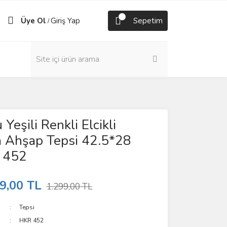
Üye Ol
Giriş Yap
Sepetim
/
Yeşili Renkli Elcikli
a Ahşap Tepsi 42.5*28
 452
9,00 TL
1.299,00 TL
Tepsi
HKR 452