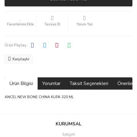
Tavsiye Et
Yorum Yaz
Ürün Paylaş :
Karşılaştır
Ürün Bilgisi
Yorumlar
Taksit Seçenekleri
Önerilerin
ANCEL NEW BONE CHINA KUPA 320 ML
Bu ürünün fiyat bilgisi, resim, ürün açıklamalarında ve diğer
konularda yetersiz gördüğünüz noktaları öneri formunu kullanarak
Bu ürüne ilk yorumu siz yapın!
KURUMSAL
tarafımıza iletebilirsiniz.
Görüş ve önerileriniz için teşekkür ederiz.
İletişim