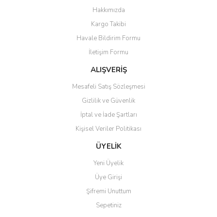
Yorum Yaz
Hakkımızda
Ürün resmi kalitesiz, bozuk veya görüntülenemiyor.
Kargo Takibi
Ürün açıklamasında eksik bilgiler bulunuyor.
Havale Bildirim Formu
Ürün bilgilerinde hatalar bulunuyor.
İletişim Formu
Ürün fiyatı diğer sitelerden daha pahalı.
Bu ürüne benzer farklı alternatifler olmalı.
ALIŞVERİŞ
Mesafeli Satış Sözleşmesi
Gizlilik ve Güvenlik
İptal ve İade Şartları
Kişisel Veriler Politikası
Gönder
ÜYELİK
Yeni Üyelik
Üye Girişi
Şifremi Unuttum
Sepetiniz