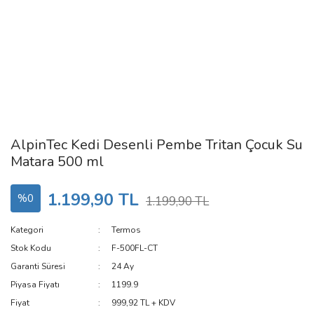
AlpinTec Kedi Desenli Pembe Tritan Çocuk Su
Matara 500 ml
1.199,90 TL
%0
1.199,90 TL
Kategori
Termos
Stok Kodu
F-500FL-CT
Garanti Süresi
24 Ay
Piyasa Fiyatı
1199.9
Fiyat
999,92 TL + KDV