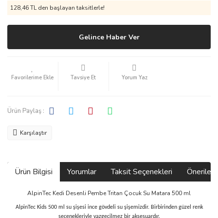
128,46 TL den başlayan taksitlerle!
Gelince Haber Ver
Tavsiye Et
Yorum Yaz
Ürün Paylaş :
Karşılaştır
Ürün Bilgisi
Yorumlar
Taksit Seçenekleri
Önerilerin
AlpinTec Kedi Desenli Pembe Tritan Çocuk Su Matara 500 ml
AlpinTec Kids 500 ml su şişesi ince gövdeli su şişemizdir. Birbirinden güzel renk
seçenekleriyle vazgeçilmez bir aksesuardır.