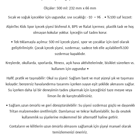
Ölçüler: 500 ml: 232 mm x 66 mm
Sıcak ve soğuk içecekler için uygundur, sıvı sıcaklığı: -10 ~ 96 . • %100 saf lezzet:
AlpinTec Kids Spor içecek şişesi bisfenol A, BPS ve ftalat içermez, plastik tadı ve hoş
olmayan kokular yoktur. İçeceğin saf tadını korur.
• Tek tıklamayla açılma: 500 ml içecek şişesi, spor ve çocuklar için özel olarak
geliştirilmiştir. Çocuk içecek şişesi, sızdırmaz, sadece tek elle açılabilen%100
sızdırmaz kapaklıdır.
Kreşlerde, okullarda, sporlarda, fitness, açık hava aktivitelerinde, bisiklet sürerken vs.
kullanım için uygundur •
Hafif, pratik ve taşınabilir: Okul su şişesi: Sağlam bant ve mat yüzeyi şık ve taşıması
kolaydır; benzersiz havalandırma tasarımı içerken suyun eşit şekilde akmasını sağlar.
Su içerken daha iyi bir deneyimin tadını çıkarmak için içeceğinizi taze meyve veya
limon ile de karıştırabilirsiniz.
• Sağlam,uzun ömürlü ve geri dönüştürülebilir: Su şişesi sızdırmaz güçlü ve dayanıklı
Tritan malzemeden üretilmiştir. Damlamaz ve tekrar kullanılabilir, bu da onutek
kullanımlık su şişelerine mükemmel bir alternatif haline getirir.
Contaların ve kilitlerin uzun ömürlü olmasını sağlamak için şişeyi manuel olarak
temizlemenizi öneririz.