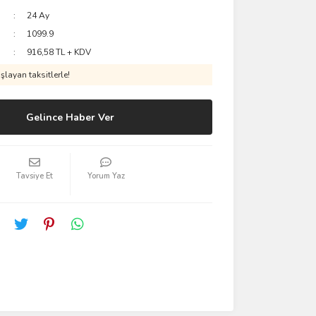
24 Ay
1099.9
916,58 TL + KDV
layan taksitlerle!
Gelince Haber Ver
Tavsiye Et
Yorum Yaz