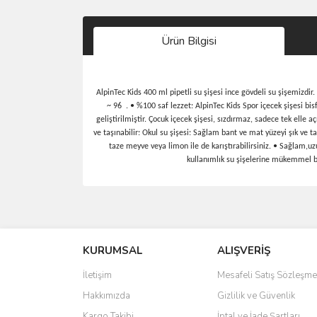
Ürün Bilgisi
AlpinTec Kids 400 ml pipetli su şişesi ince gövdeli su şişemizdir
~ 96 . • %100 saf lezzet: AlpinTec Kids Spor içecek şişesi bisf
geliştirilmiştir. Çocuk içecek şişesi, sızdırmaz, sadece tek elle a
ve taşınabilir: Okul su şişesi: Sağlam bant ve mat yüzeyi şık ve t
taze meyve veya limon ile de karıştırabilirsiniz. • Sağlam,uz
kullanımlık su şişelerine mükemmel bir
Bu ürünün fiyat bilgisi, resim, ürün açıklamalarında 
Görüş ve önerileriniz için teşekkür ederiz.
KURUMSAL
ALIŞVERİŞ
Ürün resmi kalitesiz, bozuk veya görüntülenemiyo
Ürün açıklamasında eksik bilgiler bulunuyor.
İletişim
Mesafeli Satış Sözleşme
Ürün bilgilerinde hatalar bulunuyor.
Hakkımızda
Gizlilik ve Güvenlik
Ürün fiyatı diğer sitelerden daha pahalı.
Kargo Takibi
İptal ve İade Şartları