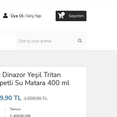
Üye Ol
Giriş Yap
Sepetim
/
 Dinazor Yeşil Tritan
petli Su Matara 400 ml
9,90 TL
1.099,90 TL
Termos
C-400GN-DIN