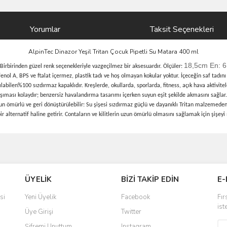
Yorumlar
Taksit Seçenekleri
AlpinTec Dinazor Yeşil Tritan Çocuk Pipetli Su Matara 400 ml
18,5cm En: 6
. Birbirinden güzel renk seçenekleriyle vazgeçilmez bir aksesuardır. Ölçüler:
enol A, BPS ve ftalat içermez, plastik tadı ve hoş olmayan kokular yoktur. İçeceğin saf tadını 
çılabilen%100 sızdırmaz kapaklıdır. Kreşlerde, okullarda, sporlarda, fitness, açık hava aktivitel
aşıması kolaydır; benzersiz havalandırma tasarımı içerken suyun eşit şekilde akmasını sağlar.
un ömürlü ve geri dönüştürülebilir: Su şişesi sızdırmaz güçlü ve dayanıklı Tritan malzemeden
 alternatif haline getirir. Contaların ve kilitlerin uzun ömürlü olmasını sağlamak için şişey
ve diğer konularda yetersiz gördüğünüz noktaları öneri formunu kullanarak taraf
Bu ürüne ilk yorumu siz yapın!
ÜYELİK
BİZİ TAKİP EDİN
E-
r.
Yorum Yaz
si
Yeni Üyelik
Facebook
Fır
ist
Üye Girişi
Twitter
Şifremi Unuttum
Instagram