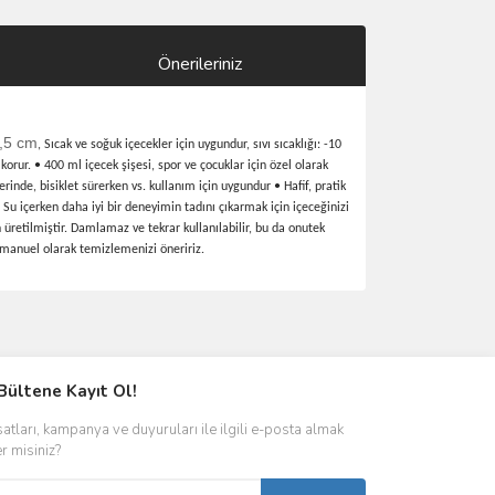
Önerileriniz
,5 cm
, Sıcak ve soğuk içecekler için uygundur, sıvı sıcaklığı: -10
korur. • 400 ml içecek şişesi, spor ve çocuklar için özel olarak
erinde, bisiklet sürerken vs. kullanım için uygundur • Hafif, pratik
 Su içerken daha iyi bir deneyimin tadını çıkarmak için içeceğinizi
 üretilmiştir. Damlamaz ve tekrar kullanılabilir, bu da onutek
i manuel olarak temizlemenizi öneririz.
ımıza iletebilirsiniz.
Bültene Kayıt Ol!
satları, kampanya ve duyuruları ile ilgili e-posta almak
er misiniz?