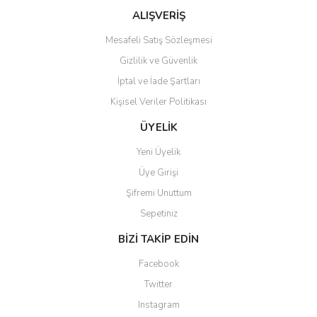
Bu ürüne benzer farklı alternatifler olmalı.
ALIŞVERİŞ
Mesafeli Satış Sözleşmesi
Gizlilik ve Güvenlik
İptal ve İade Şartları
Kişisel Veriler Politikası
Gönder
ÜYELİK
Yeni Üyelik
Üye Girişi
Şifremi Unuttum
Sepetiniz
BİZİ TAKİP EDİN
Facebook
Twitter
Instagram