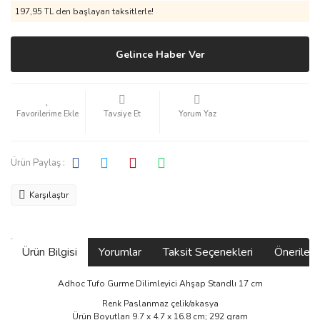
197,95 TL den başlayan taksitlerle!
Gelince Haber Ver
Tavsiye Et
Yorum Yaz
Ürün Paylaş :
Karşılaştır
Ürün Bilgisi
Yorumlar
Taksit Seçenekleri
Önerilerin
Adhoc Tufo Gurme Dilimleyici Ahşap Standlı 17 cm
Renk ‎Paslanmaz çelik/akasya
Ürün Boyutları ‎9.7 x 4.7 x 16.8 cm; 292 gram