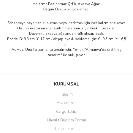
Malzeme ‎Paslanmaz Çelik, Akasya Ağacı
Özgün Özellikler ‎Çok amaçlı
Sebze veya peynirleri süslemek veya inceltmek için ince kalemlerle keser.
Hızlı ve ekstra ince bir sürtünme sonucu için keskin bıçaklar.
Dayanıklı akasya ağacından raflı ahşap ayak.
Rende: G: 9,3 cm, Y: 17 cm / ahşap ayaklı saklama için: G: 9,5 cm, Y: 16,5
cm.
AdHoc: Ürünler zamanla üretilmiştir. Yenilik "Almanya'da üretilmiş
tasarım" ile buluşuyor.
Bu ürünün fiyat bilgisi, resim, ürün açıklamalarında ve diğer
konularda yetersiz gördüğünüz noktaları öneri formunu kullanarak
Bu ürüne ilk yorumu siz yapın!
KURUMSAL
tarafımıza iletebilirsiniz.
Görüş ve önerileriniz için teşekkür ederiz.
İletişim
Yorum Yaz
Hakkımızda
Ürün resmi kalitesiz, bozuk veya görüntülenemiyor.
Kargo Takibi
Ürün açıklamasında eksik bilgiler bulunuyor.
Havale Bildirim Formu
Ürün bilgilerinde hatalar bulunuyor.
İletişim Formu
Ürün fiyatı diğer sitelerden daha pahalı.