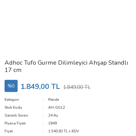
Adhoc Tufo Gurme Dilimleyici Ahşap Standlı
17 cm
1.849,00 TL
%0
1.849,00 TL
Kategori
Rende
Stok Kodu
AH-GG12
Garanti Süresi
24 Ay
Piyasa Fiyatı
1849
Fiyat
1.540,83 TL + KDV