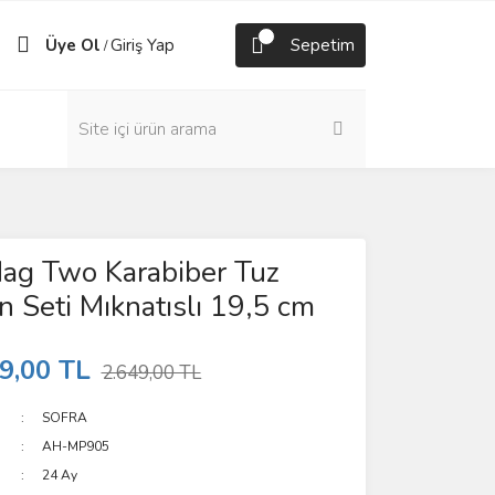
Üye Ol
Giriş Yap
Sepetim
/
ag Two Karabiber Tuz
 Seti Mıknatıslı 19,5 cm
9,00 TL
2.649,00 TL
SOFRA
AH-MP905
24 Ay