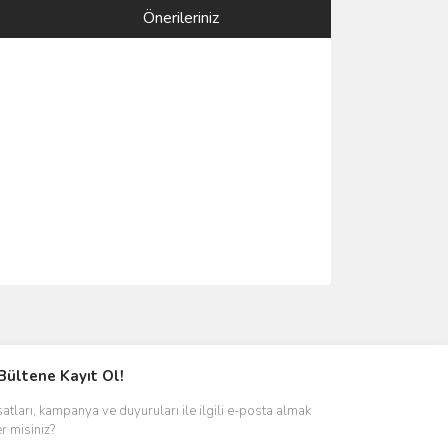
Önerileriniz
ımıza iletebilirsiniz.
Bültene Kayıt Ol!
satları, kampanya ve duyuruları ile ilgili e-posta almak
er misiniz?