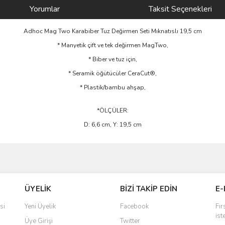
Yorumlar
Taksit Seçenekleri
Adhoc Mag Two Karabiber Tuz Değirmen Seti Mıknatıslı 19,5 cm
* Manyetik çift ve tek değirmen MagTwo,
* Biber ve tuz için,
* Seramik öğütücüler CeraCut®,
* Plastik/bambu ahşap,
*ÖLÇÜLER:
D: 6,6 cm, Y: 19,5 cm
ve diğer konularda yetersiz gördüğünüz noktaları öneri formunu kullanarak taraf
Bu ürüne ilk yorumu siz yapın!
ÜYELİK
BİZİ TAKİP EDİN
E-
r.
Yorum Yaz
si
Yeni Üyelik
Facebook
Fır
ist
Üye Girişi
Twitter