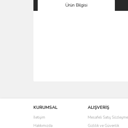
Ürün Bilgisi
Bu ürünün fiyat bilgisi, resim, ürün açıklamalarında 
Görüş ve önerileriniz için teşekkür ederiz.
KURUMSAL
ALIŞVERİŞ
Ürün resmi kalitesiz, bozuk veya görüntülenemiyo
Ürün açıklamasında eksik bilgiler bulunuyor.
İletişim
Mesafeli Satış Sözleşme
Ürün bilgilerinde hatalar bulunuyor.
Hakkımızda
Gizlilik ve Güvenlik