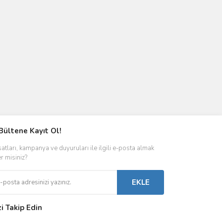
Bültene Kayıt Ol!
satları, kampanya ve duyuruları ile ilgili e-posta almak
er misiniz?
EKLE
zi Takip Edin