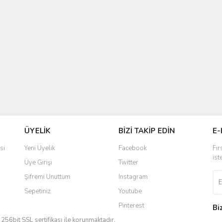
ÜYELİK
BİZİ TAKİP EDİN
E-
si
Yeni Üyelik
Facebook
Fır
ist
Üye Girişi
Twitter
Şifremi Unuttum
Instagram
Sepetiniz
Youtube
Pinterest
Bi
iz 256bit SSL sertifikası ile korunmaktadır.