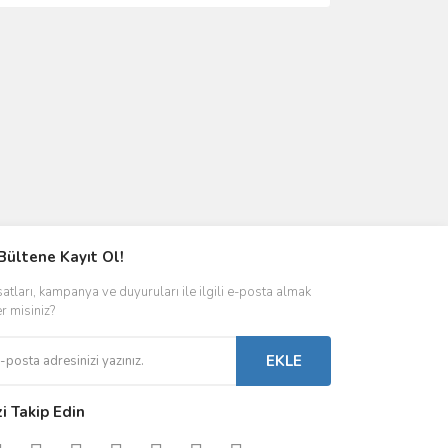
Bültene Kayıt Ol!
satları, kampanya ve duyuruları ile ilgili e-posta almak
er misiniz?
EKLE
zi Takip Edin