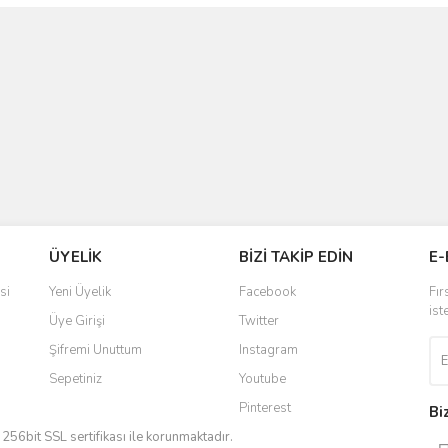
ÜYELİK
BİZİ TAKİP EDİN
E-
si
Yeni Üyelik
Facebook
Fır
ist
Üye Girişi
Twitter
Şifremi Unuttum
Instagram
Sepetiniz
Youtube
Pinterest
Bi
iz 256bit SSL sertifikası ile korunmaktadır.