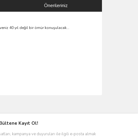
Önerileriniz
veniz 40 yıl değil bir ömür konuşulacak...
ımıza iletebilirsiniz.
Bültene Kayıt Ol!
satları, kampanya ve duyuruları ile ilgili e-posta almak