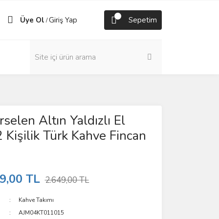
Üye Ol
Giriş Yap
Sepetim
/
selen Altın Yaldızlı El
 Kişilik Türk Kahve Fincan
9,00 TL
2.649,00 TL
Kahve Takımı
AJM04KT011015