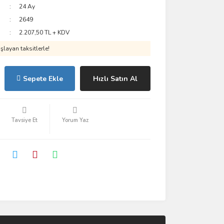
24 Ay
2649
2.207,50 TL + KDV
layan taksitlerle!
Sepete Ekle
Hızlı Satın Al
Tavsiye Et
Yorum Yaz