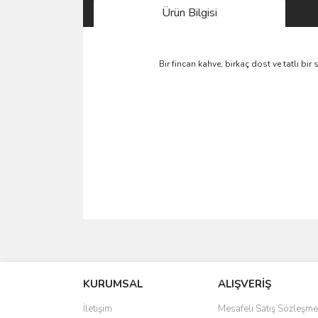
Ürün Bilgisi
Bir fincan kahve, birkaç dost ve tatlı bi
Bu ürünün fiyat bilgisi, resim, ürün açıklamalarında 
Görüş ve önerileriniz için teşekkür ederiz.
KURUMSAL
ALIŞVERİŞ
Ürün resmi kalitesiz, bozuk veya görüntülenemiyo
Ürün açıklamasında eksik bilgiler bulunuyor.
İletişim
Mesafeli Satış Sözleşme