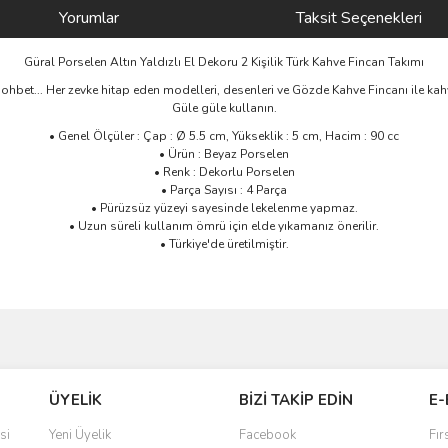
Yorumlar
Taksit Seçenekleri
Güral Porselen Altın Yaldızlı El Dekoru 2 Kişilik Türk Kahve Fincan Takımı
r sohbet... Her zevke hitap eden modelleri, desenleri ve Gözde Kahve Fincanı ile kah
Güle güle kullanın.
• Genel Ölçüler : Çap : Ø 5.5 cm, Yükseklik : 5 cm, Hacim : 90 cc
• Ürün : Beyaz Porselen
• Renk : Dekorlu Porselen
• Parça Sayısı : 4 Parça
• Pürüzsüz yüzeyi sayesinde lekelenme yapmaz.
• Uzun süreli kullanım ömrü için elde yıkamanız önerilir.
• Türkiye'de üretilmiştir.
ve diğer konularda yetersiz gördüğünüz noktaları öneri formunu kullanarak taraf
Bu ürüne ilk yorumu siz yapın!
ÜYELİK
BİZİ TAKİP EDİN
E-
r.
Yorum Yaz
si
Yeni Üyelik
Facebook
Fır